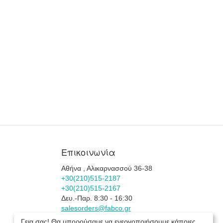
Επικοινωνία
Αθήνα , Αλικαρνασσού 36-38
+30(210)515-2187
+30(210)515-2167
Δευ.-Παρ. 8:30 - 16:30
salesorders@fabco.gr
Προβολή στον χάρτη
Γεια σας! Θα μπορούσαμε να ενεργοποιήσουμε κάποιες