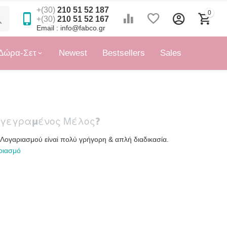
+(30)
210 51 52 187
0
+(30)
210 51 52 167
Email : info@fabco.gr
Δώρα-Σετ
Newest
Bestsellers
Sales
γγεγραμένος Μέλος?
 Λογαριασμού είναi πολύ γρήγορη & απλή διαδικασία.
ριασμό