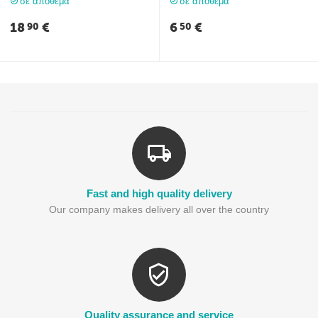
σε απόθεμα
σε απόθεμα
18
€
6
€
90
50
Fast and high quality delivery
Our company makes delivery all over the country
Quality assurance and service