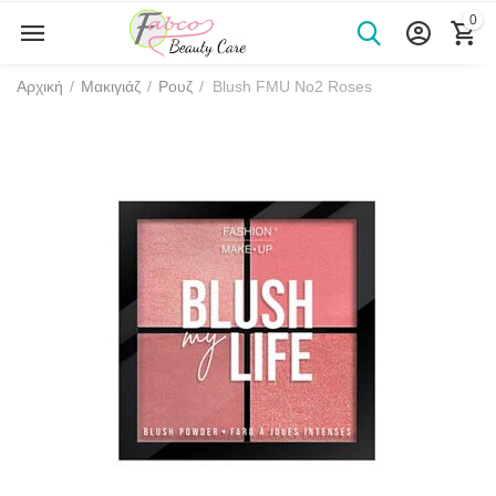
0
Αρχική
/
Μακιγιάζ
/
Ρουζ
/
Blush FMU No2 Roses