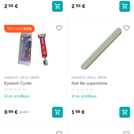
2
€
2
€
50
50
51%
Έκπτωση
ΚΩΔΙΚΟΣ (SKU):
09039
ΚΩΔΙΚΟΣ (SKU):
08036
Eyelash Curler
Nail file supershine
σε απόθεμα
σε απόθεμα
0
€
1
€
99
98
2
00
€