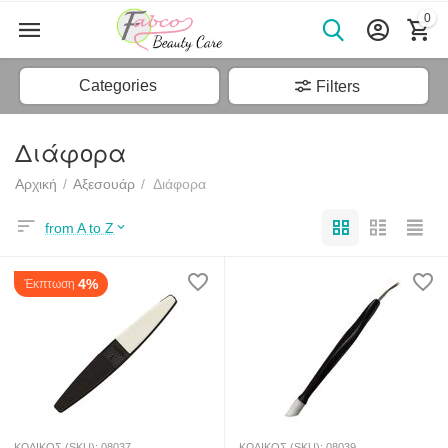
0
Categories
Filters
Διάφορα
Αρχική
/
Αξεσουάρ
/
Διάφορα
from A to Z
4%
Έκπτωση
ΚΩΔΙΚΟΣ (SKU):
08037
ΚΩΔΙΚΟΣ (SKU):
08039