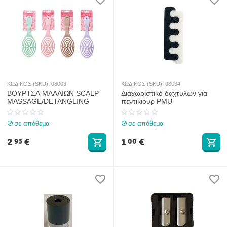
ΚΩΔΙΚΟΣ (SKU):
08003
ΚΩΔΙΚΟΣ (SKU):
08034
ΒΟΥΡΤΣΑ ΜΑΛΛΙΩΝ SCALP
Διαχωριστικό δαχτύλων για
MASSAGE/DETANGLING
πεντικιούρ PMU
σε απόθεμα
σε απόθεμα
2
€
1
€
95
00