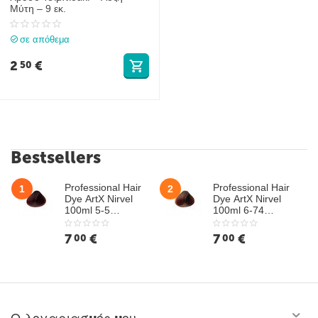
Μύτη – 9 εκ.
σε απόθεμα
2
€
50
Bestsellers
Professional Hair
Professional Hair
1
2
Dye ArtX Nirvel
Dye ArtX Nirvel
100ml 5-5
100ml 6-74
Mahogany Light
Hazelnut Dark
Chestnut
Chestnut
7
€
7
€
00
00