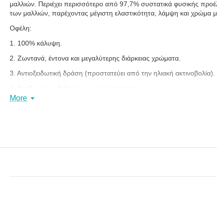
μαλλιών. Περιέχει περισσότερο από 97,7% συστατικά φυσικής προέλ
των μαλλιών, παρέχοντας μέγιστη ελαστικότητα, λάμψη και χρώμα μ
Οφέλη:
1. 100% κάλυψη.
2. Ζωντανά, έντονα και μεγαλύτερης διάρκειας χρώματα.
3. Αντιοξειδωτική δράση (προστατεύει από την ηλιακή ακτινοβολία).
4. Αναδομεί και βελτιώνει τις ίνες της τρίχας.
More
5. Κρεμώδης υφή για εύκολη εφαρμογή. Ομοιογενής κατανομή. Δεν σ
6. Περιέχει περισσότερο από 97,7% συστατικά φυσικής προέλευσης
7. Ευχάριστο άρωμα με φρέσκες και φρουτώδεις νότες που καλύπτε
8. Κατάλληλο για vegan.
9. Χωρίς σιλικόνη.