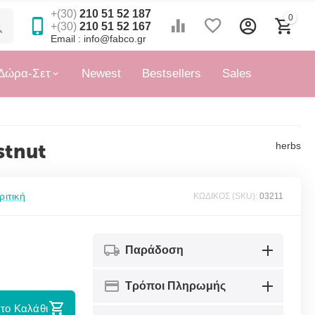
+(30)
210 51 52 187
0
+(30)
210 51 52 167
Email : info@fabco.gr
Δώρα-Σετ
Newest
Bestsellers
Sales
stnut
herbs
ριτική
ΚΩΔΙΚΟΣ (SKU):
03211
Παράδοση
Τρόποι Πληρωμής
το Καλάθι