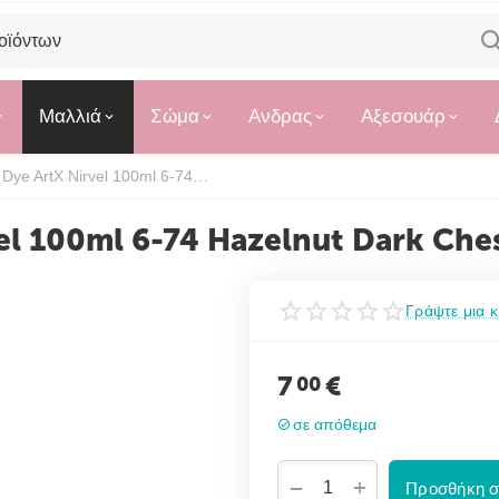
Μαλλιά
Σώμα
Ανδρας
Αξεσουάρ
Professional Hair Dye ArtX Nirvel 100ml 6-74 Hazelnut Dark Chestnut
vel 100ml 6-74 Hazelnut Dark Che
Γράψτε μια κ
7
€
00
σε απόθεμα
+
−
Προσθήκη σ