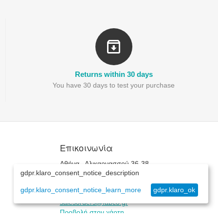
Returns within 30 days
You have 30 days to test your purchase
Επικοινωνία
Αθήνα , Αλικαρνασσού 36-38
gdpr.klaro_consent_notice_description
+30(210)515-2187
+30(210)515-2167
gdpr.klaro_consent_notice_learn_more
gdpr.klaro_ok
Δευ.-Παρ. 8:30 - 16:30
salesorders@fabco.gr
Προβολή στον χάρτη