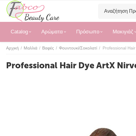
Catalog
Αρώματα
Πρόσωπο
Μακιγιάζ
Αρχική
/
Μαλλιά
/
Βαφές
/
Φουντουκί/Σοκολατί
/
Professional Hair Dye ArtX Nir