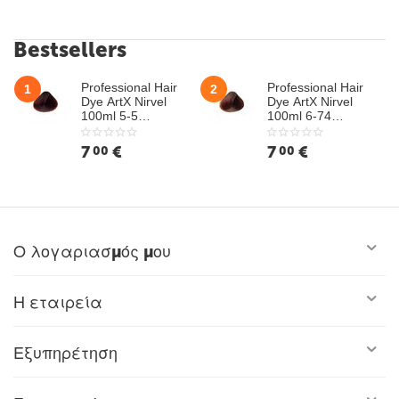
Bestsellers
Professional Hair
Professional Hair
1
2
Dye ArtX Nirvel
Dye ArtX Nirvel
100ml 5-5
100ml 6-74
Mahogany Light
Hazelnut Dark
Chestnut
Chestnut
7
€
7
€
00
00
Ο λογαριασμός μου
Η εταιρεία
Εξυπηρέτηση