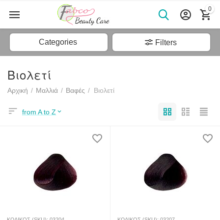
0
Categories
Filters
Βιολετί
Αρχική
/
Μαλλιά
/
Βαφές
/
Βιολετί
from A to Z
ΚΩΔΙΚΟΣ (SKU):
03204
ΚΩΔΙΚΟΣ (SKU):
03207