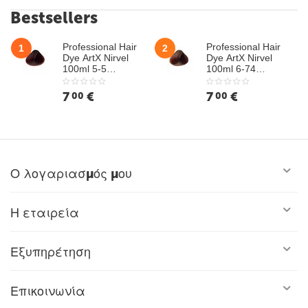
Bestsellers
Professional Hair
Professional Hair
1
2
Dye ArtX Nirvel
Dye ArtX Nirvel
100ml 5-5
100ml 6-74
Mahogany Light
Hazelnut Dark
Chestnut
Chestnut
7
€
7
€
00
00
Ο λογαριασμός μου
Η εταιρεία
Εξυπηρέτηση
Επικοινωνία