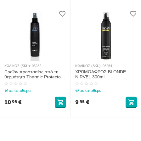
ΚΩΔΙΚΟΣ (SKU):
03282
ΚΩΔΙΚΟΣ (SKU):
03264
Προϊόν προστασίας από τη
ΧΡΩΜΟΑΦΡΟΣ BLONDE
θερμότητα Thermic Protector
NIRVEL 300ml
FX by Nirvel 250ml
σε απόθεμα
σε απόθεμα
10
€
9
€
95
95