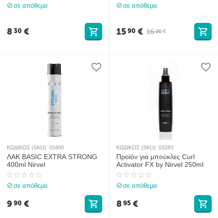
σε απόθεμα
σε απόθεμα
8
€
15
€
30
90
16
00
€
ΚΩΔΙΚΟΣ (SKU):
03400
ΚΩΔΙΚΟΣ (SKU):
03283
ΛΑΚ BASIC EXTRA STRONG
Προϊόν για μπούκλες Curl
400ml Nirvel
Activator FX by Nirvel 250ml
σε απόθεμα
σε απόθεμα
9
€
8
€
90
95