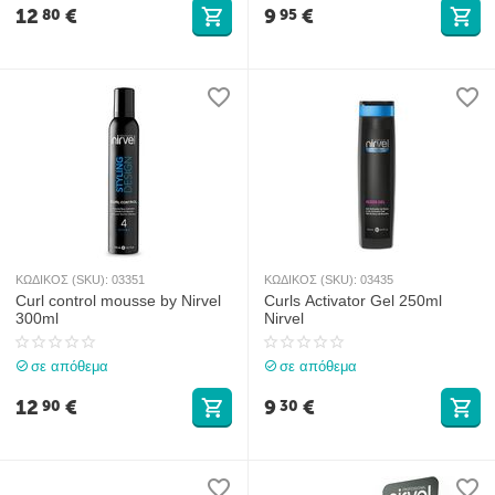
12
€
9
€
80
95
ΚΩΔΙΚΟΣ (SKU):
03351
ΚΩΔΙΚΟΣ (SKU):
03435
Curl control mousse by Nirvel
Curls Activator Gel 250ml
300ml
Nirvel
σε απόθεμα
σε απόθεμα
12
€
9
€
90
30