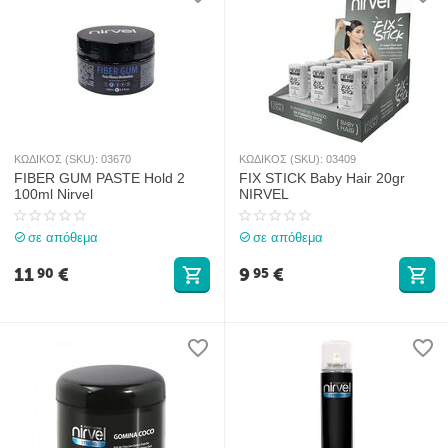
ΚΩΔΙΚΟΣ (SKU):
03670
ΚΩΔΙΚΟΣ (SKU):
03409
FIBER GUM PASTE Hold 2
FIX STICK Baby Hair 20gr
100ml Nirvel
NIRVEL
σε απόθεμα
σε απόθεμα
11
€
9
€
90
95