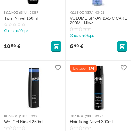
ΚΩΔΙΚΟΣ (SKU):
03387
ΚΩΔΙΚΟΣ (SKU):
03401
Twist Nirvel 150ml
VOLUME SPRAY BASIC CARE
200ML Νirvel
σε απόθεμα
σε απόθεμα
10
€
6
€
50
90
1%
Έκπτωση
ΚΩΔΙΚΟΣ (SKU):
03366
ΚΩΔΙΚΟΣ (SKU):
03583
Wet Gel Nirvel 250ml
Ηair fixing Nirvel 300ml