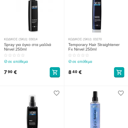
ΚΩΔΙΚΟΣ (SKU):
03014
ΚΩΔΙΚΟΣ (SKU):
03270
Spray για όγκο στα μαλλιά
Temporary Hair Straightener
Nirvel 250ml
Fx Nirvel 250ml
σε απόθεμα
σε απόθεμα
7
€
8
€
90
40