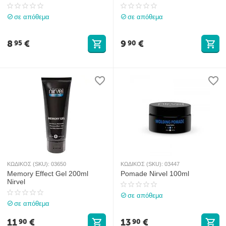
σε απόθεμα
σε απόθεμα
8
€
9
€
95
90
ΚΩΔΙΚΟΣ (SKU):
03650
ΚΩΔΙΚΟΣ (SKU):
03447
Memory Effect Gel 200ml
Pomade Nirvel 100ml
Nirvel
σε απόθεμα
σε απόθεμα
11
€
13
€
90
90