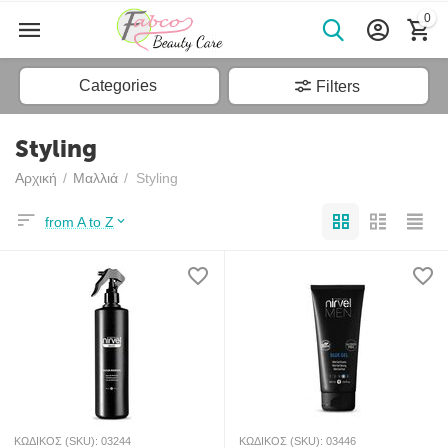
0
Categories
Filters
Styling
Αρχική
/
Μαλλιά
/
Styling
from A to Z
ΚΩΔΙΚΟΣ (SKU):
03244
ΚΩΔΙΚΟΣ (SKU):
03446