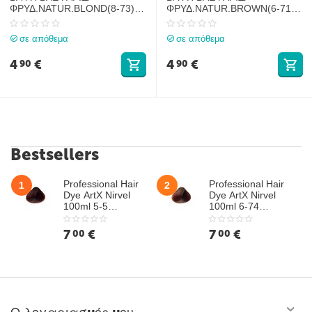
ΦΡΥΔ.NATUR.BLOND(8-73)
ΦΡΥΔ.NATUR.BROWN(6-71)
LEVISSIME 15ml
LEVISSIME 15ml
σε απόθεμα
σε απόθεμα
4
€
4
€
90
90
Bestsellers
Professional Hair
Professional Hair
1
2
Dye ArtX Nirvel
Dye ArtX Nirvel
100ml 5-5
100ml 6-74
Mahogany Light
Hazelnut Dark
Chestnut
Chestnut
7
€
7
€
00
00