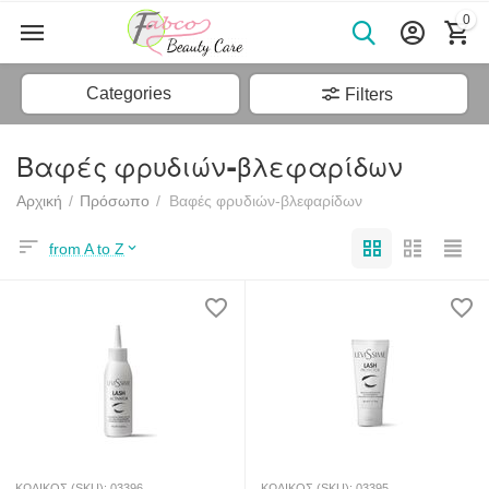
0
Categories
Filters
Βαφές φρυδιών-βλεφαρίδων
Αρχική
/
Πρόσωπο
/
Βαφές φρυδιών-βλεφαρίδων
from A to Z
ΚΩΔΙΚΟΣ (SKU):
03396
ΚΩΔΙΚΟΣ (SKU):
03395