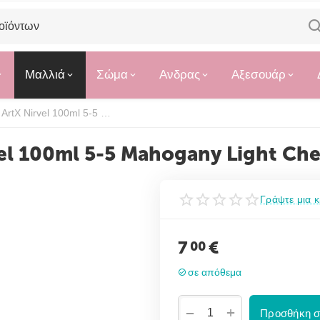
Μαλλιά
Σώμα
Ανδρας
Αξεσουάρ
Professional Hair Dye ArtX Nirvel 100ml 5-5 Mahogany Light Chestnut
vel 100ml 5-5 Mahogany Light Ch
Γράψτε μια κ
7
€
00
σε απόθεμα
+
−
Προσθήκη σ