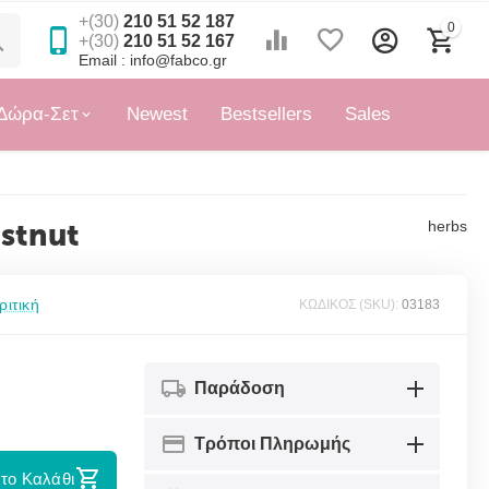
+(30)
210 51 52 187
0
+(30)
210 51 52 167
Email : info@fabco.gr
Δώρα-Σετ
Newest
Bestsellers
Sales
estnut
herbs
ριτική
ΚΩΔΙΚΟΣ (SKU):
03183
Παράδοση
Τρόποι Πληρωμής
το Καλάθι