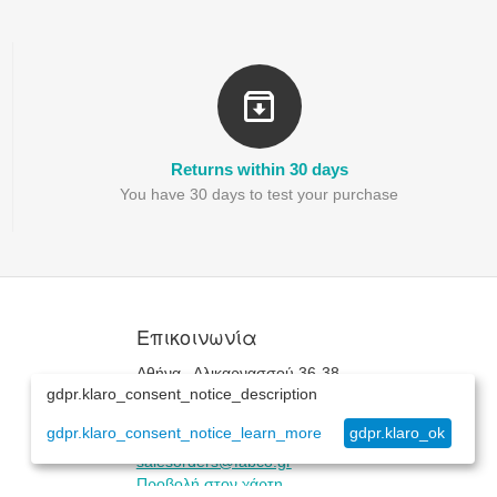
Returns within 30 days
You have 30 days to test your purchase
Επικοινωνία
Αθήνα , Αλικαρνασσού 36-38
gdpr.klaro_consent_notice_description
+30(210)515-2187
+30(210)515-2167
gdpr.klaro_consent_notice_learn_more
gdpr.klaro_ok
Δευ.-Παρ. 8:30 - 16:30
salesorders@fabco.gr
Προβολή στον χάρτη