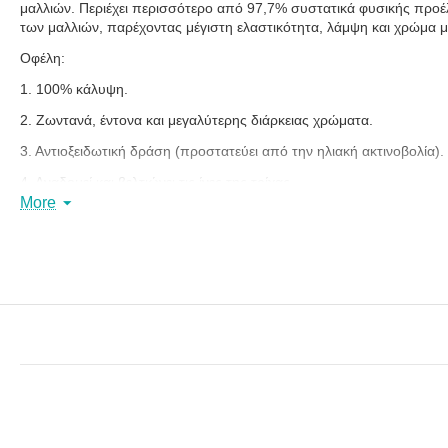
μαλλιών. Περιέχει περισσότερο από 97,7% συστατικά φυσικής προέλ
των μαλλιών, παρέχοντας μέγιστη ελαστικότητα, λάμψη και χρώμα μ
Οφέλη:
1. 100% κάλυψη.
2. Ζωντανά, έντονα και μεγαλύτερης διάρκειας χρώματα.
3. Αντιοξειδωτική δράση (προστατεύει από την ηλιακή ακτινοβολία).
4. Αναδομεί και βελτιώνει τις ίνες της τρίχας.
More
5. Κρεμώδης υφή για εύκολη εφαρμογή. Ομοιογενής κατανομή. Δεν σ
6. Περιέχει περισσότερο από 97,7% συστατικά φυσικής προέλευσης
7. Ευχάριστο άρωμα με φρέσκες και φρουτώδεις νότες που καλύπτε
8. Κατάλληλο για vegan.
9. Χωρίς σιλικόνη.
10. Δερματολογικά ελεγμένο.