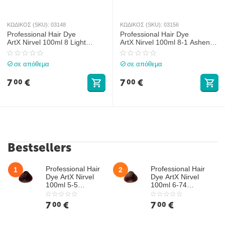
ΚΩΔΙΚΟΣ (SKU):
03148
ΚΩΔΙΚΟΣ (SKU):
03156
Professional Hair Dye
Professional Hair Dye
ArtX Nirvel 100ml 8 Light
ArtX Nirvel 100ml 8-1 Ashen
Blonde
Light Blonde
σε απόθεμα
σε απόθεμα
7
€
7
€
00
00
Bestsellers
Professional Hair
Professional Hair
1
2
Dye ArtX Nirvel
Dye ArtX Nirvel
100ml 5-5
100ml 6-74
Mahogany Light
Hazelnut Dark
Chestnut
Chestnut
7
€
7
€
00
00