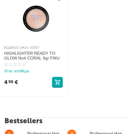
ΚΩΔΙΚΟΣ (SKU):
01507
HIGHLIGHTER READY TO
GLOW No4 CORAL 9gr FMU
σε απόθεμα
4
€
50
Bestsellers
Professional Hair
Professional Hair