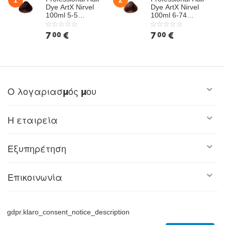
1
2
Dye ArtX Nirvel
Dye ArtX Nirvel
100ml 5-5
100ml 6-74
Mahogany Light
Hazelnut Dark
Chestnut
Chestnut
7
€
7
€
00
00
Ο λογαριασμός μου
Η εταιρεία
Εξυπηρέτηση
Επικοινωνία
© 2009 - 2026 Fabco.Powered by WebRelink.com
gdpr.klaro_consent_notice_description