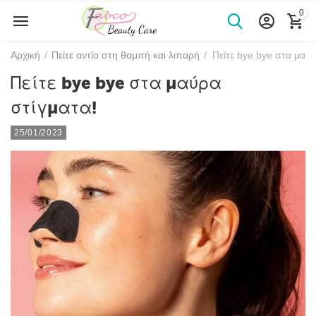
0
Αρχική
/
Πείτε αντίο στη θαμπή και λιπαρή
/
Πείτε bye bye στα μαύρ
Πείτε bye bye στα μαύρα
στίγματα!
25/01/2023