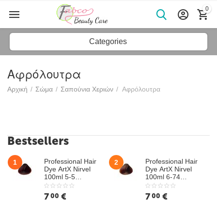
0
Categories
Αφρόλουτρα
Αρχική
/
Σώμα
/
Σαπούνια Χεριών
/
Αφρόλουτρα
Bestsellers
Professional Hair
Professional Hair
1
2
Dye ArtX Nirvel
Dye ArtX Nirvel
100ml 5-5
100ml 6-74
Mahogany Light
Hazelnut Dark
Chestnut
Chestnut
7
€
7
€
00
00